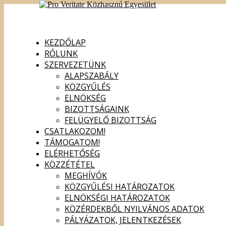
KEZDŐLAP
RÓLUNK
SZERVEZETÜNK
ALAPSZABÁLY
KÖZGYŰLÉS
ELNÖKSÉG
BIZOTTSÁGAINK
FELÜGYELŐ BIZOTTSÁG
CSATLAKOZOM!
TÁMOGATOM!
ELÉRHETŐSÉG
KÖZZÉTÉTEL
MEGHÍVÓK
KÖZGYŰLÉSI HATÁROZATOK
ELNÖKSÉGI HATÁROZATOK
KÖZÉRDEKBŐL NYILVÁNOS ADATOK
PÁLYÁZATOK, JELENTKEZÉSEK