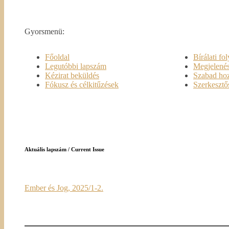
Gyorsmenü:
Főoldal
Bírálati fo
Legutóbbi lapszám
Megjelenés
Kézirat beküldés
Szabad hoz
Fókusz és célkitűzések
Szerkesztő
Aktuális lapszám / Current Issue
Ember és Jog, 2025/1-2.