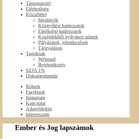
Támogatom!
Elérhetőség
Közzététel
Meghívók
Közgyűlési határozatok
Elnökségi határozatok
Közérdekből nyilvános adatok
Pályázatok, jelentkezések
Tárgyalások
Tagoknak
Webmail
Bejelentkezés
SZJA 1%
Dokumentumtár
Rólunk
Facebook
Instagram
Kapcsolat
Adatvédelem
Impresszum
Ember és Jog lapszámok