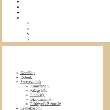
Kezdőlap
Rólunk
Szervezetünk
Alapszabály
Közgyűlés
Elnökség
Bizottságaink
Felügyelő Bizottság
Csatlakozom!