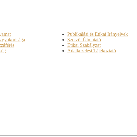
lyamat
Publikálási és Etikai Irányelvek
 gyakorisága
Szerzői Útmutató
záférés
Etikai Szabályzat
ség
Adatkezelési Tájékoztató