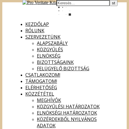
KEZDŐLAP
RÓLUNK
SZERVEZETÜNK
ALAPSZABÁLY
KÖZGYŰLÉS
ELNÖKSÉG
BIZOTTSÁGAINK
FELÜGYELŐ BIZOTTSÁG
CSATLAKOZOM!
TÁMOGATOM!
ELÉRHETŐSÉG
KÖZZÉTÉTEL
MEGHÍVÓK
KÖZGYŰLÉSI HATÁROZATOK
ELNÖKSÉGI HATÁROZATOK
KÖZÉRDEKBŐL NYILVÁNOS
ADATOK