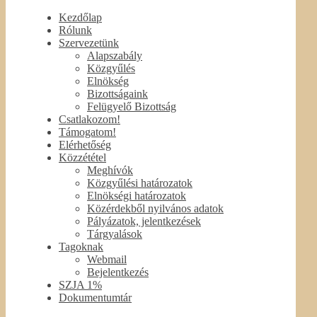
Kezdőlap
Rólunk
Szervezetünk
Alapszabály
Közgyűlés
Elnökség
Bizottságaink
Felügyelő Bizottság
Csatlakozom!
Támogatom!
Elérhetőség
Közzététel
Meghívók
Közgyűlési határozatok
Elnökségi határozatok
Közérdekből nyilvános adatok
Pályázatok, jelentkezések
Tárgyalások
Tagoknak
Webmail
Bejelentkezés
SZJA 1%
Dokumentumtár