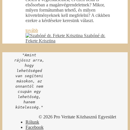
elsősorban a magánvégrendeletnek? Mikor,
milyen formátumban tehető, és milyen
követelményeknek kell megfelelni? A cikkben
ezekre a kérdésekre keresünk választ.
tovább
Szabóné dr.
Fekete Krisztina
"Amint
rájössz arra,
hogy
lehetőséged
van segíteni
másokon, az
onnantól nem
csupán egy
lehetőség,
hanem
kötelesség."
© 2026 Pro Veritate Közhasznú Egyesület
Rólunk
Facebook