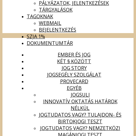
PÁLYÁZATOK, JELENTKEZÉSEK
TÁRGYALÁSOK
TAGOKNAK
WEBMAIL
BEJELENTKEZÉS
SZJA 1%
DOKUMENTUMTÁR
EMBER ÉS JOG
KÉT § KÖZÖTT
JOG STORY
JOGSEGÉLY SZOLGÁLAT
PROVECARD
EGYÉB
JOGSULI
INNOVATÍV OKTATÁS HATÁROK
NÉLKÜL
JOGTUDATOS VAGY? TULAJDON- ÉS
BIRTOKJOGI TESZT
JOGTUDATOS VAGY? NEMZETKÖZI
MAGÁNJOGI TESZT