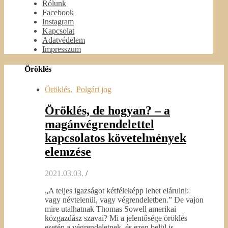
Rólunk
Facebook
Instagram
Kapcsolat
Adatvédelem
Impresszum
Öröklés
Öröklés
,
Polgári jog
Öröklés, de hogyan? – a
magánvégrendelettel
kapcsolatos követelmények
elemzése
2021.03.03.
/
„A teljes igazságot kétféleképp lehet elárulni:
vagy névtelenül, vagy végrendeletben.” De vajon
mire utalhatnak Thomas Sowell amerikai
közgazdász szavai? Mi a jelentősége öröklés
esetén a végrendeletnek, és ezen belül is