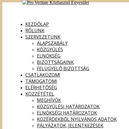
KEZDŐLAP
RÓLUNK
SZERVEZETÜNK
ALAPSZABÁLY
KÖZGYŰLÉS
ELNÖKSÉG
BIZOTTSÁGAINK
FELÜGYELŐ BIZOTTSÁG
CSATLAKOZOM!
TÁMOGATOM!
ELÉRHETŐSÉG
KÖZZÉTÉTEL
MEGHÍVÓK
KÖZGYŰLÉSI HATÁROZATOK
ELNÖKSÉGI HATÁROZATOK
KÖZÉRDEKBŐL NYILVÁNOS ADATOK
PÁLYÁZATOK, JELENTKEZÉSEK